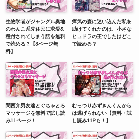
生物学者がジャングル奥地
瘴気の森に迷い込んだ私を
のわんこ系先住民に求愛&
助けてくれたのは、小さな
種付されてしまう話を無料
ヒュドラの王でしたはどこ
で読める？【8ページ無
で読める？
料】
関西弁男友達とぐちゃとろ
むっつり赤ずきんくんから
マッサージを無料で試し読
は逃げられない【無料・試
み11ページ！
し読み11Pも！】