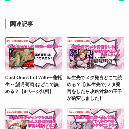
関連記事
Cast One’s Lot With一蓮托
転生先でメタ発言どこで読
生～(滿月葡萄)はどこで読
める？【(転生先で)メタ発
める？【8ページ無料】
言をしたら攻略対象の王子
が豹変しました】