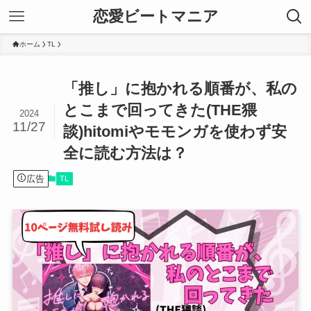
恋愛ビートマニア
ホーム
TL
「推し」に抱かれる順番が、私の
とこまで回ってきた(THE猥
2024
11/27
談)hitomiやモモンガを使わず安
全に読む方法は？
広告
TL