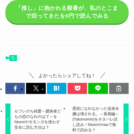
「推し」に抱かれる順番が、私のとこま
で回ってきたを0円で読んでみる
TL
よかったらシェアしてね！
悪役になれなかった追放令
セフレのち純愛～臆病者ど
嬢は壊される。～真相編～
もの恋のなれのはて～を
(Yatomomin)をネタバレ試
hitomiやモモンガを使わず
し読み！hitomiやrawで無
安全に読む方法は？
料で読める？